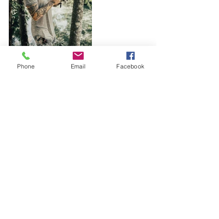
Phone
Email
Facebook
Rabbit também destaca as qualidades 
do novo Mini 2, como o tamanho, o 
peso, a segurança, a facilidade em 
pilotar e qualidade de gravação em 4K. 
Sobre o preço, como ainda não está no 
mercado, o palpite é de que custe 
cerca de R$ 5 mil. 
Confira o vídeo completo:
https://youtu.be/mbKs-bz73Sk