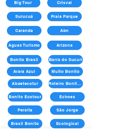
Big Tour
Crisval
Surucuá
Praia Parque
Caranda
Abn
Aguas Turismo
Arizona
Bonito Brasil
Barra do Sucuri
Arara Azul
Muito Bonito
Abaetecotur
Roteiro Bonito MS
Bonito Ecotour
Echoes
Peralta
São Jorge
Brasil Bonito
Ecological