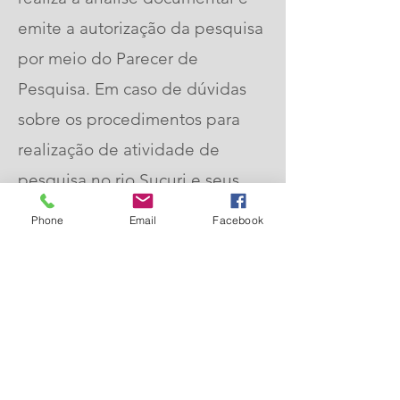
emite a autorização da pesquisa
por meio do Parecer de
Pesquisa. Em caso de dúvidas
sobre os procedimentos para
realização de atividade de
pesquisa no rio Sucuri e seus
entornos, os interessados
Phone
Email
Facebook
deverão entrar em contato com
a Diretoria de Pesquisa através
do e-
mail:
diretoria@riosucuri.com.br
formulário para solicitação