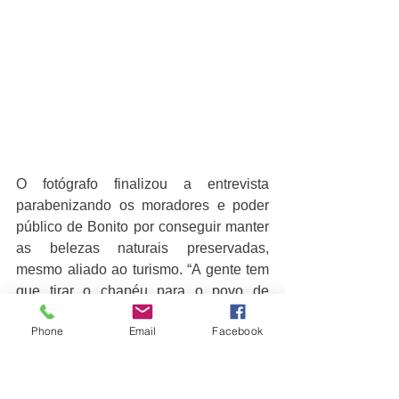
O fotógrafo finalizou a entrevista 
parabenizando os moradores e poder 
público de Bonito por conseguir manter 
as belezas naturais preservadas, 
mesmo aliado ao turismo. “A gente tem 
que tirar o chapéu para o povo de 
Bonito, porque conseguir diante a 
Phone
Email
Facebook
tantas pressões econômicas e tudo 
mais, manter essa riqueza. Acho que 
num país como o nosso, uma cidade 
manter riqueza biológica e gerar renda 