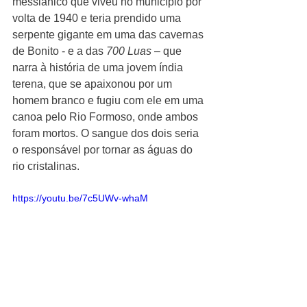
messiânico que viveu no município por 
volta de 1940 e teria prendido uma 
serpente gigante em uma das cavernas 
de Bonito - e a das 
700 Luas
 – que 
narra à história de uma jovem índia 
terena, que se apaixonou por um 
homem branco e fugiu com ele em uma 
canoa pelo Rio Formoso, onde ambos 
foram mortos. O sangue dos dois seria 
o responsável por tornar as águas do 
rio cristalinas. 
https://youtu.be/7c5UWv-whaM